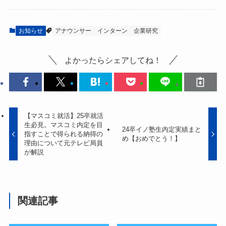
お知らせ
アナウンサー
インターン
企業研究
よかったらシェアしてね！
【マスコミ就活】25卒就活
生必見。マスコミ内定を目
24卒イノ塾生内定実績まと
指すことで得られる納得の
め【おめでとう！】
理由について元テレビ局員
が解説
関連記事