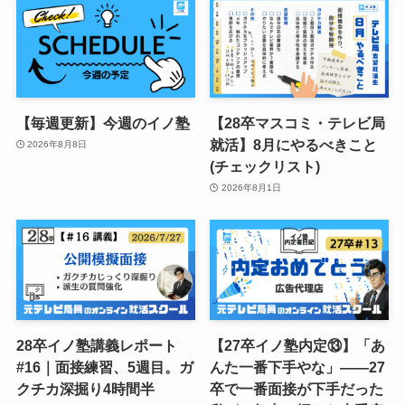
【毎週更新】今週のイノ塾
【28卒マスコミ・テレビ局
就活】8月にやるべきこと
2026年8月8日
(チェックリスト)
2026年8月1日
28卒イノ塾講義レポート
【27卒イノ塾内定⑬】「あ
#16｜面接練習、5週目。ガ
んた一番下手やな」——27
クチカ深掘り4時間半
卒で一番面接が下手だった