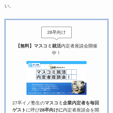
い。
28卒向け
【無料】マスコミ就活
内定者座談会開催
中！
27卒イノ塾生の
マスコミ企業内定者を毎回
ゲスト
に呼び
28卒向けに
内定者座談会を開