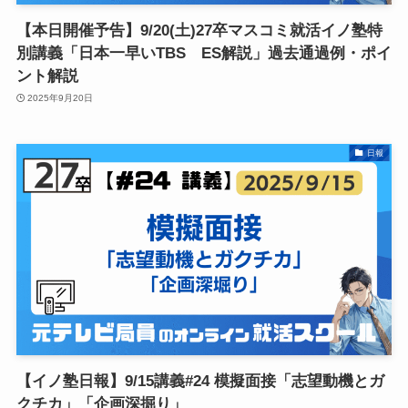
【本日開催予告】9/20(土)27卒マスコミ就活イノ塾特
別講義「日本一早いTBS ES解説」過去通過例・ポイ
ント解説
2025年9月20日
日報
【イノ塾日報】9/15講義#24 模擬面接「志望動機とガ
クチカ」「企画深掘り」