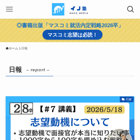
◎書籍出版「マスコミ就活内定戦略2028卒」
マスコミ志望は必読！
ホーム
日報
日報
– report –
日報