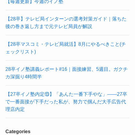
【毎週更新】今週のイノ塾
【28卒】テレビ局インターンの選考対策ガイド｜落ちた
後の巻き返し方まで元テレビ局員が解説
【28卒マスコミ・テレビ局就活】8月にやるべきこと(チ
ェックリスト)
28卒イノ塾講義レポート#16｜面接練習、5週目。ガクチ
カ深掘り4時間半
【27卒イノ塾内定⑬】「あんた一番下手やな」——27卒
で一番面接が下手だった私が、努力で掴んだ大手広告代
理店内定
Categories