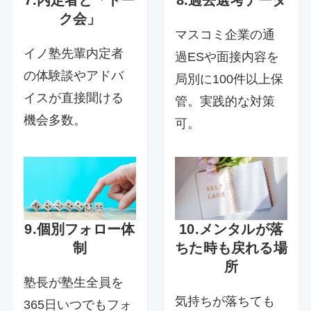
7.内定者と「トー
8.過去選考データ
ク会」
マスコミ企業の通
イノ塾先輩内定者
過ESや面接内容を
の体験談やアドバ
局別に100件以上保
イスが直接聞ける
管。実践的な対策
機会多数。
可。
9.個別フォロー体
10.メンタルが落
制
ちた時も戻れる場
所
塾長が塾生全員を
気持ちが落ちても
365日いつでもフォ