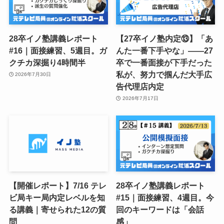
28卒イノ塾講義レポート
【27卒イノ塾内定⑬】「あ
#16｜面接練習、5週目。ガ
んた一番下手やな」——27
クチカ深掘り4時間半
卒で一番面接が下手だった
私が、努力で掴んだ大手広
2026年7月30日
告代理店内定
2026年7月17日
【開催レポート】7/16 テレ
28卒イノ塾講義レポート
ビ局キー局内定レベルを知
#15｜面接練習、4週目。今
る講義｜寄せられた12の質
回のキーワードは「会話
問
感」