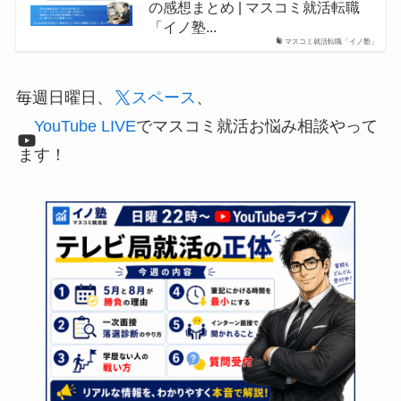
の感想まとめ | マスコミ就活転職
「イノ塾...
マスコミ就活転職「イノ塾」
毎週日曜日、
スペース
、
YouTube LIVE
でマスコミ就活お悩み相談やって
ます！