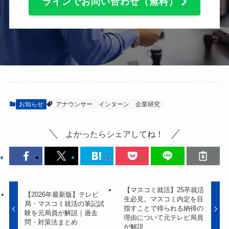
ラインでお問い合わせ（無料）
お知らせ
アナウンサー
インターン
企業研究
よかったらシェアしてね！
【マスコミ就活】25卒就活
【2026年最新版】テレビ
生必見。マスコミ内定を目
局・マスコミ就活の筆記試
指すことで得られる納得の
験を元局員が解説｜過去
理由について元テレビ局員
問・対策法まとめ
が解説