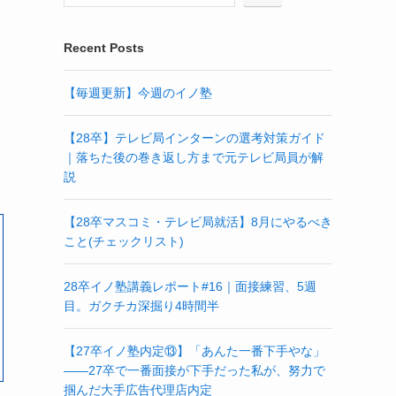
Recent Posts
【毎週更新】今週のイノ塾
【28卒】テレビ局インターンの選考対策ガイド
｜落ちた後の巻き返し方まで元テレビ局員が解
説
【28卒マスコミ・テレビ局就活】8月にやるべき
こと(チェックリスト)
28卒イノ塾講義レポート#16｜面接練習、5週
目。ガクチカ深掘り4時間半
【27卒イノ塾内定⑬】「あんた一番下手やな」
——27卒で一番面接が下手だった私が、努力で
掴んだ大手広告代理店内定