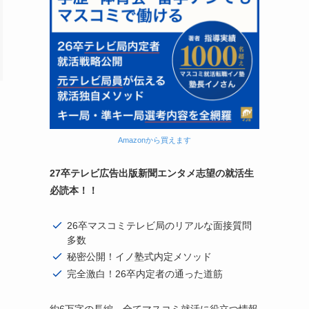
Amazonから買えます
27卒テレビ広告出版新聞エンタメ志望の就活生
必読本！！
26卒マスコミテレビ局のリアルな面接質問
多数
秘密公開！イノ塾式内定メソッド
完全激白！26卒内定者の通った道筋
約6万字の長編。全てマスコミ就活に役立つ情報