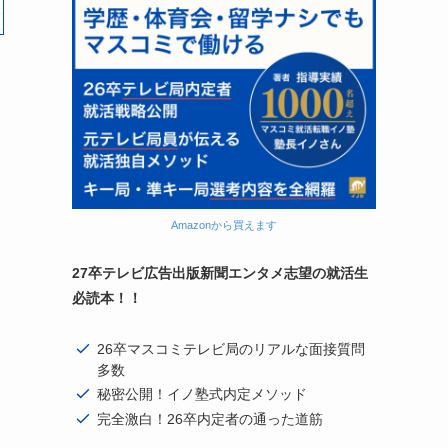
Amazonから買えます
27卒テレビ広告出版新聞エンタメ志望の就活生
必読本！！
26卒マスコミテレビ局のリアルな面接質問
多数
秘密公開！イノ塾式内定メソッド
完全激白！26卒内定者の通った道筋