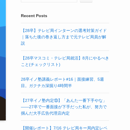
Recent Posts
【28卒】テレビ局インターンの選考対策ガイド
｜落ちた後の巻き返し方まで元テレビ局員が解
説
【28卒マスコミ・テレビ局就活】8月にやるべき
こと(チェックリスト)
28卒イノ塾講義レポート#16｜面接練習、5週
目。ガクチカ深掘り4時間半
【27卒イノ塾内定⑬】「あんた一番下手やな」
——27卒で一番面接が下手だった私が、努力で
掴んだ大手広告代理店内定
【開催レポート】7/16 テレビ局キー局内定レベ