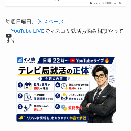
マスコミ就活転職「イノ塾」
毎週日曜日、
スペース
、
YouTube LIVE
でマスコミ就活お悩み相談やって
ます！