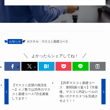
お知らせ
ガクチカ
マスコミ基礎コース
よかったらシェアしてね！
【25卒マスコミ基礎コー
【マスコミ志望の就活生
ス 第8回振り返り】7月最
へ】イノ塾では25卒のマス
後。マスコミ内定レベルの
コミ基礎コース7月生募集
強いガクチカ３つを完成さ
してます！
せよう！！