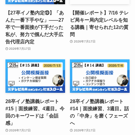
【27卒イノ塾内定⑬】「あ
【開催レポート】7/16 テレ
んた一番下手やな」——27
ビ局キー局内定レベルを知
卒で一番面接が下手だった
る講義｜寄せられた12の質
私が、努力で掴んだ大手広
問
告代理店内定
2026年7月17日
2026年7月17日
28卒イノ塾講義レポート
28卒イノ塾講義レポート
#15｜面接練習、4週目。今
#14｜面接練習、3週目。話
回のキーワードは「会話
の「中身」を磨くフェーズ
感」
へ
2026年7月17日
2026年7月17日