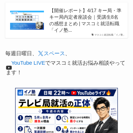
【開催レポート】4/17 キー局・準
キー局内定者座談会｜受講生8名
の感想まとめ | マスコミ就活転職
「イノ塾...
マスコミ就活転職「イノ塾」
毎週日曜日、
スペース
、
YouTube LIVE
でマスコミ就活お悩み相談やって
ます！