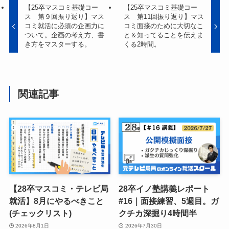
【25卒マスコミ基礎コー
【25卒マスコミ基礎コー
ス 第９回振り返り】マス
ス 第11回振り返り】マス
コミ就活に必須の企画力に
コミ面接のために大切なこ
ついて。企画の考え方、書
と＆知ってることを伝えま
き方をマスターする。
くる2時間。
関連記事
【28卒マスコミ・テレビ局
28卒イノ塾講義レポート
就活】8月にやるべきこと
#16｜面接練習、5週目。ガ
(チェックリスト)
クチカ深掘り4時間半
2026年8月1日
2026年7月30日