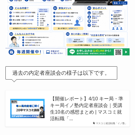
過去の内定者座談会の様子は以下です。
【開催レポート】4/10 キー局・準
キー局イノ塾内定者座談会｜受講
生10名の感想まとめ | マスコミ就
活転職「...
マスコミ就活転職「イノ塾」