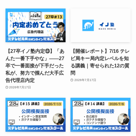
【27卒イノ塾内定⑬】「あ
【開催レポート】7/16 テレ
んた一番下手やな」——27
ビ局キー局内定レベルを知
卒で一番面接が下手だった
る講義｜寄せられた12の質
私が、努力で掴んだ大手広
問
告代理店内定
2026年7月17日
2026年7月17日