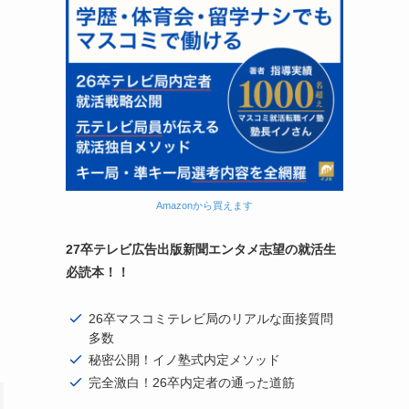
Amazonから買えます
27卒テレビ広告出版新聞エンタメ志望の就活生
必読本！！
26卒マスコミテレビ局のリアルな面接質問
多数
秘密公開！イノ塾式内定メソッド
完全激白！26卒内定者の通った道筋