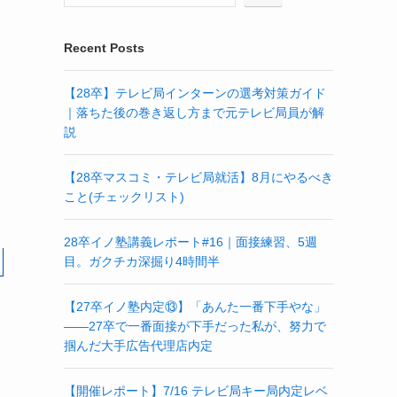
Recent Posts
【28卒】テレビ局インターンの選考対策ガイド
｜落ちた後の巻き返し方まで元テレビ局員が解
説
【28卒マスコミ・テレビ局就活】8月にやるべき
こと(チェックリスト)
28卒イノ塾講義レポート#16｜面接練習、5週
目。ガクチカ深掘り4時間半
【27卒イノ塾内定⑬】「あんた一番下手やな」
——27卒で一番面接が下手だった私が、努力で
掴んだ大手広告代理店内定
【開催レポート】7/16 テレビ局キー局内定レベ