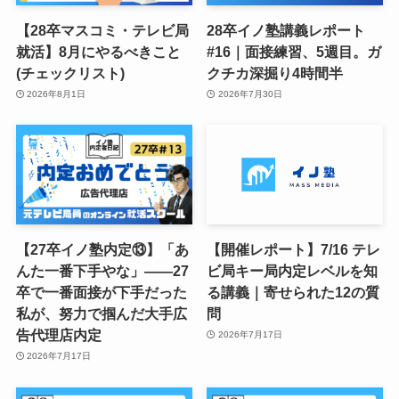
【28卒マスコミ・テレビ局
28卒イノ塾講義レポート
就活】8月にやるべきこと
#16｜面接練習、5週目。ガ
(チェックリスト)
クチカ深掘り4時間半
2026年8月1日
2026年7月30日
【27卒イノ塾内定⑬】「あ
【開催レポート】7/16 テレ
んた一番下手やな」——27
ビ局キー局内定レベルを知
卒で一番面接が下手だった
る講義｜寄せられた12の質
私が、努力で掴んだ大手広
問
告代理店内定
2026年7月17日
2026年7月17日