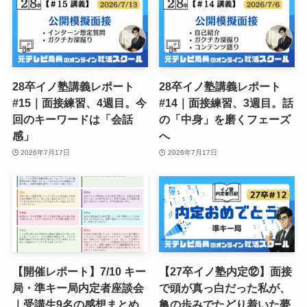
28卒イノ塾講義レポート
28卒イノ塾講義レポート
#15｜面接練習、4週目。今
#14｜面接練習、3週目。話
回のキーワードは「会話
の「中身」を磨くフェーズ
感」
へ
2026年7月17日
2026年7月17日
【開催レポート】7/10 キー
【27卒イノ塾内定⑫】面接
局・準キー局内定者座談会
で頭が真っ白だった私が、
｜受講生9名の感想まとめ
亀の歩みでたどり着いた夢